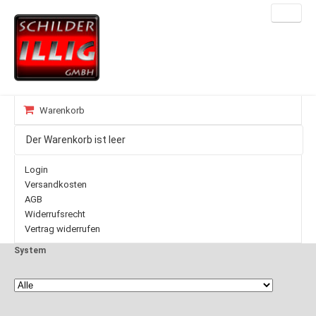
MENÜ
Home
Warenkorb
Über uns
Der Warenkorb ist leer
Leistungen
Login
Kontakt
Versandkosten
AGB
Impressum
Widerrufsrecht
Vertrag widerrufen
Datenschutz
System
Shop