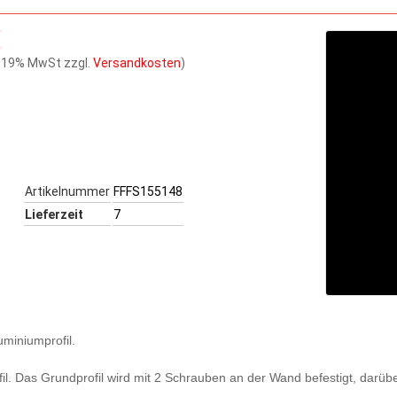
€
l. 19% MwSt zzgl.
Versandkosten
)
Artikelnummer
FFFS155148
Lieferzeit
7
uminiumprofil.
fil. Das Grundprofil wird mit 2 Schrauben an der Wand befestigt, darüb